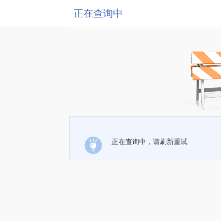
正在查询中
正在查询中，请刷新重试